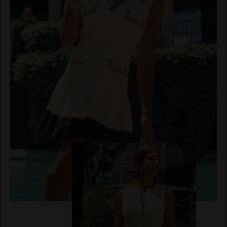
IBIZA
JERSEYS
STONES
CARDIGANS
NOCO
EL VAQUERO
AVISO
PANTALONES
ANIMOSA
LEGAL
PETOS
NEMONIC
POLÍTICA
GUTS AND LOVE
DE
BUZOS
ANGEL DE
PRIVACIDAD
LA
VESTIDOS
GUARDA
CONDICIONES
DE
CHALECO
PITI CUITI
MARTÉ
COMPRA
CONJUNTOS
MOCLAN
POLÍTICA
DE
MASAVI
COOKIES
URBANCODE
ELISABETTA
BOLSOS
FRANCHI
CINTURONES
EL
VAQUERO
FAJINES
GUTS
PAÑUELOS
AND LOVE
SOMBREROS
MARTÉ