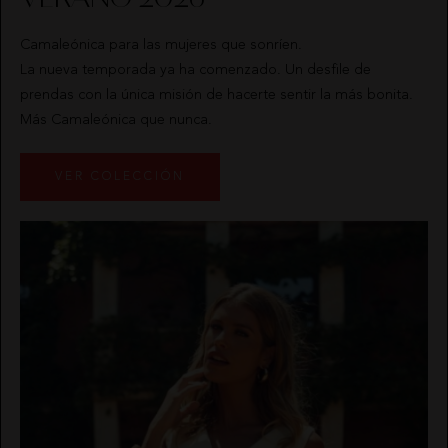
FALDAS
NOCO
Camaleónica para las mujeres que sonríen.
La nueva temporada ya ha comenzado. Un desfile de
JERSEYS
ANIMOSA
prendas con la única misión de hacerte sentir la más bonita.
Más Camaleónica que nunca.
CARDIGANS
NEMONIC
VER COLECCIÓN
PANTALONES
ANGEL DE LA GUARDA
PETOS
PITI CUITI
ABRIGOS
CALZADO
HIGHLY
QUIÉNES
BUZOS
MOCLAN
PREPPY
SOMOS
CAMISAS
VESTIDOS
CAMALEÓNICA
POLÍTICA
CHAQUETAS
DE
BSB
ENVÍOS
VESTIDOS
MASAVI
PONCHOS
CARHER
CAMBIOS
CALZADO
Y
LA SAL
DEVOLUCIONES
TOPS
CHALECO
URBANCODE
CARMEN
TARJETAS
CAMISETAS
HORNEROS
REGALO
SUDADERAS
LOCO
CONTACTO
LUXO
CONJUNTOS
ELISABETTA FRANCHI
FALDAS