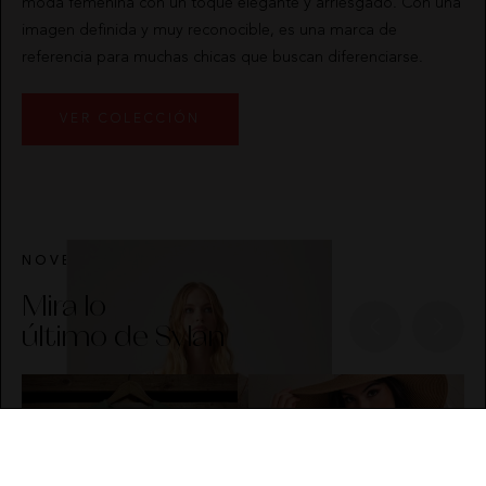
moda femenina con un toque elegante y arriesgado. Con una
imagen definida y muy reconocible, es una marca de
referencia para muchas chicas que buscan diferenciarse.
VER COLECCIÓN
NOVEDADES
Mira lo
último de Sylan