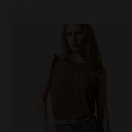
VESTIDOS
CHALECO
EL VAQUERO
CONJUNTOS
Guts and Love
BOLSOS
MARTÉ
CINTURONES
FAJINES
PAÑUELOS
SOMBREROS