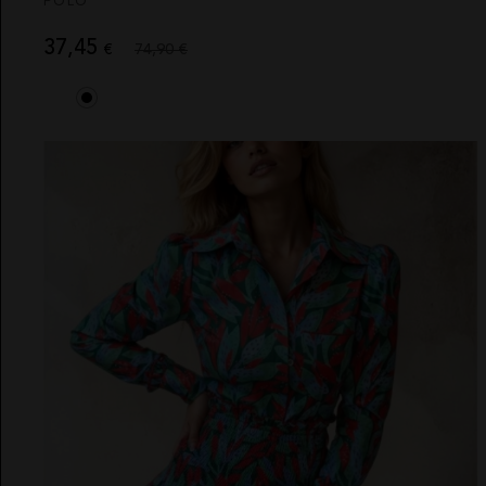
POLO
37,45
€
74,90 €