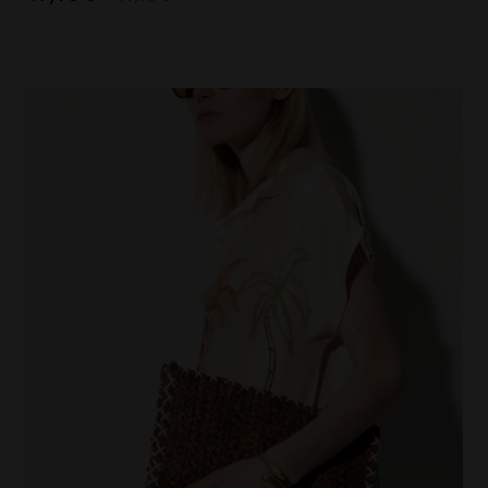
MASAVI
URBANCODE
ELISABETTA FRANCHI
EL VAQUERO
GUTS AND LOVE
MARTÉ