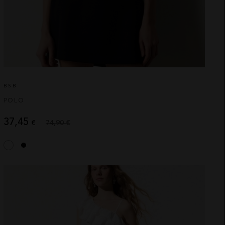
BSB
POLO
37,45
€
74,90 €