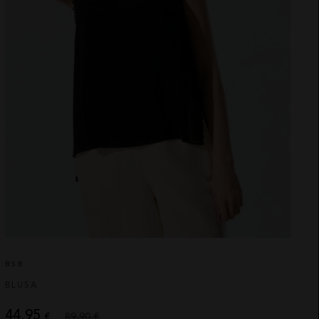
BSB
BLUSA
44,95
€
89,90 €