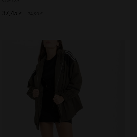
CAMISA
37,45
€
74,90 €