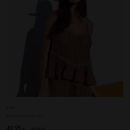
HIGHLY PREPPY
QUIÉNES SOMOS
CAMALEÓNICA
POLÍTICA DE ENVÍOS
BSB
CAMBIOS Y DEVOLUCIONES
CARHER
TARJETAS REGALO
LA SAL
CONTACTO
CARMEN HORNEROS
LOCO LUXO
IBIZA STONES
AVISO LEGAL
NOCO
POLÍTICA DE PRIVACIDAD
ANIMOSA
BSB
CONDICIONES DE COMPRA
NEMONIC
POLÍTICA DE COOKIES
BLUSA TIRANTES
ANGEL DE LA GUARDA
PITI CUITI
49,95
€
99,90 €
MOCLAN