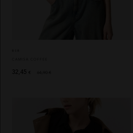
BSB
CAMISA COFFEE
32,45
€
64,90 €