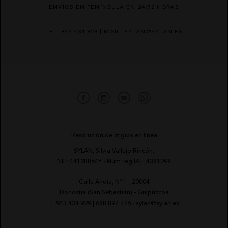
ENVÍOS EN PENÍNSULA EN 24/72 HORAS
TEL. 943 434 929 | MAIL. SYLAN@SYLAN.ES
Resolución de litigios en línea
SYLAN, Silvia Vallejo Rincón.
NIF: 44128864Y - Núm reg IAE: 4381098
Calle Andía, Nº 1 - 20004
-
Donostia (San Sebastián) - Guipúzcoa
-
T.
943 434 929
|
688 897 776
-
sylan@sylan.es