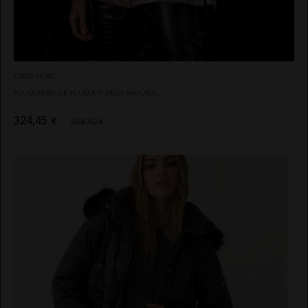
ABRIGOS
CALZADO
HIGHLY
QUIÉNES
PREPPY
SOMOS
CAMISAS
VESTIDOS
CAMALEÓNICA
POLÍTICA
CHAQUETAS
DE
BSB
ENVÍOS
PONCHOS
CARHER
CAMBIOS
CALZADO
LOCO LUXO
Y
LA SAL
DEVOLUCIONES
TOPS
PLUMIFERO DE PLUMA Y PELO NATURAL
CARMEN
TARJETAS
CAMISETAS
HORNEROS
REGALO
SUDADERAS
LOCO
324,45
€
CONTACTO
648,90 €
LUXO
FALDAS
IBIZA
JERSEYS
STONES
CARDIGANS
NOCO
AVISO
PANTALONES
ANIMOSA
LEGAL
PETOS
NEMONIC
POLÍTICA
DE
BUZOS
ANGEL DE
PRIVACIDAD
LA
VESTIDOS
GUARDA
CONDICIONES
DE
CHALECO
PITI CUITI
COMPRA
CONJUNTOS
MOCLAN
POLÍTICA
DE
MASAVI
COOKIES
URBANCODE
ELISABETTA
BOLSOS
FRANCHI