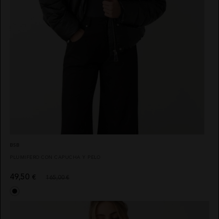
CINTURONES
EL
VAQUERO
FAJINES
GUTS
PAÑUELOS
AND LOVE
SOMBREROS
MARTÉ
BSB
PLUMIFERO CON CAPUCHA Y PELO
49,50
€
165,00 €