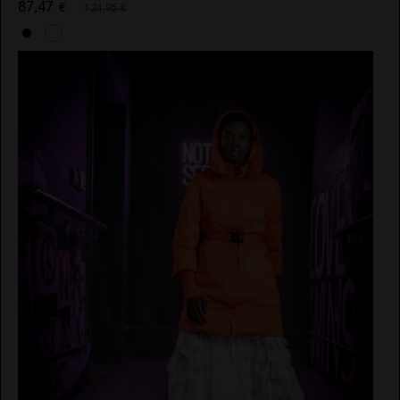
87,47
€
124,95 €