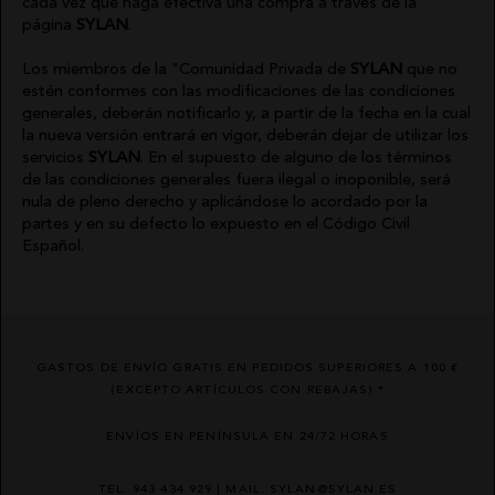
cada vez que haga efectiva una compra a través de la
página
SYLAN
.
Los miembros de la "Comunidad Privada de
SYLAN
que no
estén conformes con las modificaciones de las condiciones
generales, deberán notificarlo y, a partir de la fecha en la cual
la nueva versión entrará en vigor, deberán dejar de utilizar los
servicios
SYLAN
. En el supuesto de alguno de los términos
de las condiciones generales fuera ilegal o inoponible, será
nula de pleno derecho y aplicándose lo acordado por la
partes y en su defecto lo expuesto en el Código Civil
Español.
GASTOS DE ENVÍO GRATIS EN PEDIDOS SUPERIORES A 100 €
(EXCEPTO ARTÍCULOS CON REBAJAS) *
ENVÍOS EN PENÍNSULA EN 24/72 HORAS
TEL. 943 434 929 | MAIL. SYLAN@SYLAN.ES