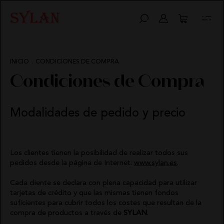
ABRIGOS
BOLSOS
CALZADO
HIGHLY PREPPY
QUIÉNES SOMOS
AVISO LEGAL
INICIO
.
CONDICIONES DE COMPRA
CAMISAS
CINTURONES
VESTIDOS
CAMALEÓNICA
POLÍTICA DE ENVÍOS
POLÍTICA DE PRIVACIDAD
Condiciones de Compra
CHAQUETAS
FAJINES
BSB
CAMBIOS Y DEVOLUCIONES
CONDICIONES DE COMPRA
Modalidades de pedido y precio
PONCHOS
PAÑUELOS
CARHER
MIS PEDIDOS
POLÍTICA DE COOKIES
CALZADO
SOMBREROS
LA SAL
CONTACTO
Los clientes tienen la posibilidad de realizar todos sus
pedidos desde la página de Internet:
www.sylan.es
.
TOPS
CARMEN HORNEROS
Cada cliente se declara con plena capacidad para utilizar
CAMISETAS
LOCO LUXO
tarjetas de crédito y que las mismas tienen fondos
suficientes para cubrir todos los costes que resultan de la
compra de productos a través de
SYLAN
.
SUDADERAS
IBIZA STONES