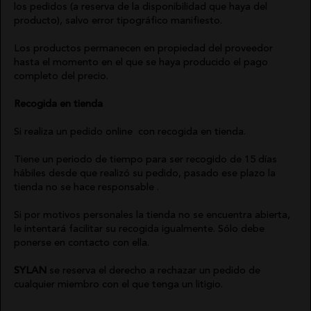
los pedidos (a reserva de la disponibilidad que haya del
producto), salvo error tipográfico manifiesto.
EL VAQUERO
Los productos permanecen en propiedad del proveedor
hasta el momento en el que se haya producido el pago
GUTS AND LOVE
completo del precio.
Recogida en tienda
MARTÉ
ABRIGOS
CALZADO
HIGHLY
QUIÉNES
Si realiza un pedido online con recogida en tienda.
PREPPY
SOMOS
CAMISAS
VESTIDOS
CAMALEÓNICA
POLÍTICA
CHAQUETAS
Tiene un periodo de tiempo para ser recogido de 15 días
DE
BSB
ENVÍOS
hábiles desde que realizó su pedido, pasado ese plazo la
PONCHOS
CARHER
CAMBIOS
tienda no se hace responsable .
CALZADO
Y
LA SAL
DEVOLUCIONES
TOPS
CARMEN
TARJETAS
Si por motivos personales la tienda no se encuentra abierta,
CAMISETAS
HORNEROS
REGALO
le intentará facilitar su recogida igualmente. Sólo debe
SUDADERAS
LOCO
CONTACTO
LUXO
ponerse en contacto con ella.
FALDAS
IBIZA
JERSEYS
STONES
SYLAN
se reserva el derecho a rechazar un pedido de
CARDIGANS
NOCO
AVISO
cualquier miembro con el que tenga un litigio.
PANTALONES
ANIMOSA
LEGAL
PETOS
NEMONIC
POLÍTICA