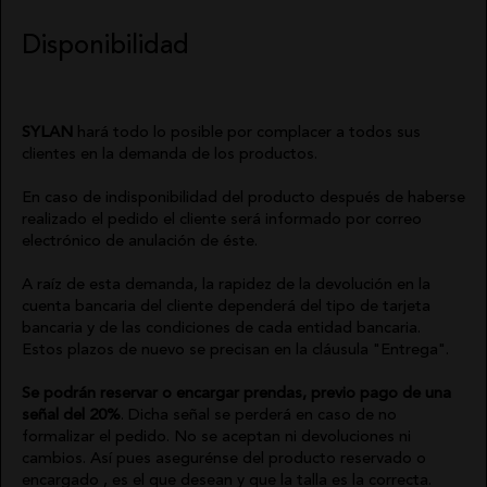
DE
BUZOS
ANGEL DE
PRIVACIDAD
LA
VESTIDOS
GUARDA
CONDICIONES
Disponibilidad
DE
CHALECO
PITI CUITI
COMPRA
CONJUNTOS
MOCLAN
POLÍTICA
DE
MASAVI
COOKIES
URBANCODE
SYLAN
hará todo lo posible por complacer a todos sus
ELISABETTA
BOLSOS
clientes en la demanda de los productos.
FRANCHI
CINTURONES
EL
VAQUERO
En caso de indisponibilidad del producto después de haberse
FAJINES
GUTS
realizado el pedido el cliente será informado por correo
PAÑUELOS
AND LOVE
electrónico de anulación de éste.
SOMBREROS
MARTÉ
A raíz de esta demanda, la rapidez de la devolución en la
cuenta bancaria del cliente dependerá del tipo de tarjeta
bancaria y de las condiciones de cada entidad bancaria.
Estos plazos de nuevo se precisan en la cláusula "Entrega".
Se podrán reservar o encargar prendas, previo pago de una
señal del 20%
. Dicha señal se perderá en caso de no
formalizar el pedido. No se aceptan ni devoluciones ni
cambios. Así pues asegurénse del producto reservado o
encargado , es el que desean y que la talla es la correcta.