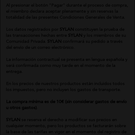
Al presionar el botón "Pagar" durante el proceso de compra,
FALDAS
NOCO
el miembro declara aceptar plenamente y sin reservas la
totalidad de las presentes Condiciones Generales de Venta.
JERSEYS
ANIMOSA
Los datos registrados por
SYLAN
constituyen la prueba de
las transacciones hechas entre
SYLAN
y los miembros de su
Comunidad Privada.
SYLAN
confirmará su pedido a través
CARDIGANS
NEMONIC
del envío de un correo electrónico.
PANTALONES
ANGEL DE LA GUARDA
La información contractual se presenta en lengua española y
será confirmada como muy tarde en el momento de la
entrega.
PETOS
PITI CUITI
En los precios de nuestros productos están incluidos todos
BUZOS
MOCLAN
los impuestos, pero no incluyen los gastos de transporte.
La compra mínima es de 10€ (sin considerar gastos de envío
VESTIDOS
MASAVI
u otros gastos)
.
CHALECO
URBANCODE
SYLAN
se reserva el derecho a modificar sus precios en
cualquier momento, pero los productos se facturarán sobre
la base de las tarifas en vigor en el momento del registro de
CONJUNTOS
ELISABETTA FRANCHI