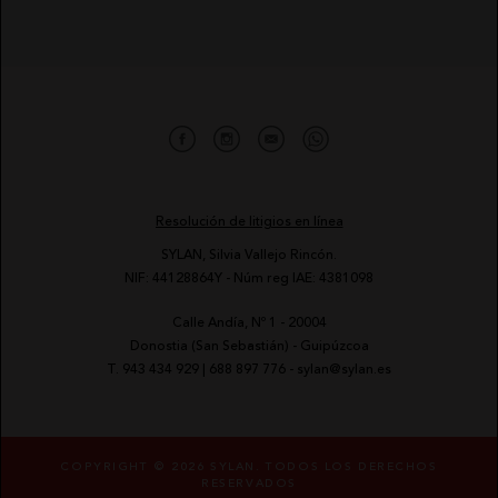
Resolución de litigios en línea
SYLAN, Silvia Vallejo Rincón.
NIF: 44128864Y - Núm reg IAE: 4381098
Calle Andía, Nº 1 - 20004
-
Donostia (San Sebastián) - Guipúzcoa
-
T.
943 434 929
|
688 897 776
-
sylan@sylan.es
COPYRIGHT © 2026 SYLAN. TODOS LOS DERECHOS
RESERVADOS