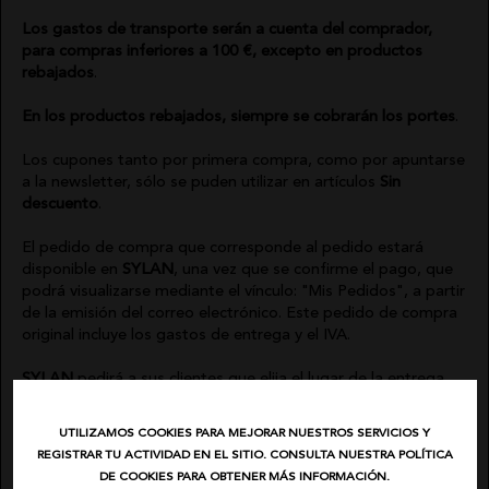
Los gastos de transporte serán a cuenta del comprador,
para compras inferiores a 100 €, excepto en productos
rebajados
.
En los productos rebajados, siempre se cobrarán los portes
.
Los cupones tanto por primera compra, como por apuntarse
a la newsletter, sólo se puden utilizar en artículos
Sin
descuento
.
El pedido de compra que corresponde al pedido estará
disponible en
SYLAN
, una vez que se confirme el pago, que
podrá visualizarse mediante el vínculo: "Mis Pedidos", a partir
de la emisión del correo electrónico. Este pedido de compra
original incluye los gastos de entrega y el IVA.
SYLAN
pedirá a sus clientes que elija el lugar de la entrega,
debiendo especificar su domicilio, oficina o centro donde
quieren que se le entregue el producto.
El plazo de entrega
UTILIZAMOS COOKIES PARA MEJORAR NUESTROS SERVICIOS Y
oscila entre 24 y 72 horas de días hábiles
.
REGISTRAR TU ACTIVIDAD EN EL SITIO. CONSULTA NUESTRA POLÍTICA
DE COOKIES PARA OBTENER MÁS INFORMACIÓN.
SYLAN
informará al cliente de la salida del pedido del