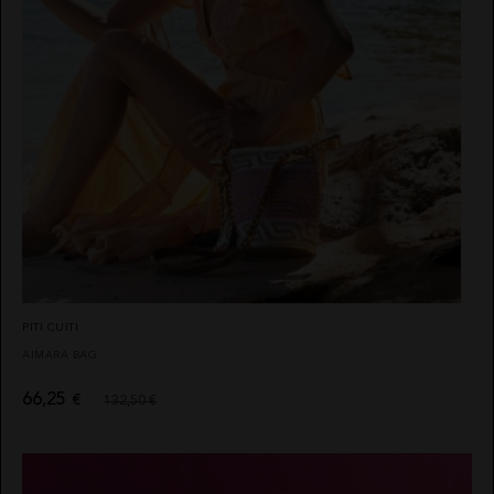
SUDADERAS
LOCO
CONTACTO
LUXO
FALDAS
IBIZA
JERSEYS
STONES
CARDIGANS
NOCO
AVISO
PANTALONES
ANIMOSA
LEGAL
PETOS
NEMONIC
POLÍTICA
DE
BUZOS
ANGEL DE
PRIVACIDAD
LA
VESTIDOS
GUARDA
CONDICIONES
DE
CHALECO
PITI CUITI
COMPRA
CONJUNTOS
MOCLAN
POLÍTICA
DE
MASAVI
COOKIES
URBANCODE
ELISABETTA
BOLSOS
FRANCHI
CINTURONES
PITI CUITI
EL
VAQUERO
FAJINES
AIMARA BAG
GUTS
PAÑUELOS
AND LOVE
SOMBREROS
66,25
€
MARTÉ
132,50 €