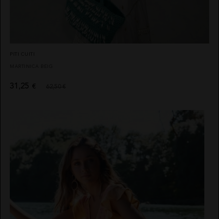
PITI CUITI
MARTINICA BEIG
31,25
€
62,50 €
ABRIGOS
CALZADO
HIGHLY
QUIÉNES
PREPPY
SOMOS
CAMISAS
VESTIDOS
CAMALEÓNICA
POLÍTICA
CHAQUETAS
DE
BSB
ENVÍOS
PONCHOS
CARHER
CAMBIOS
CALZADO
Y
LA SAL
DEVOLUCIONES
TOPS
CARMEN
TARJETAS
CAMISETAS
HORNEROS
REGALO