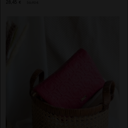
28,45
€
56,90 €