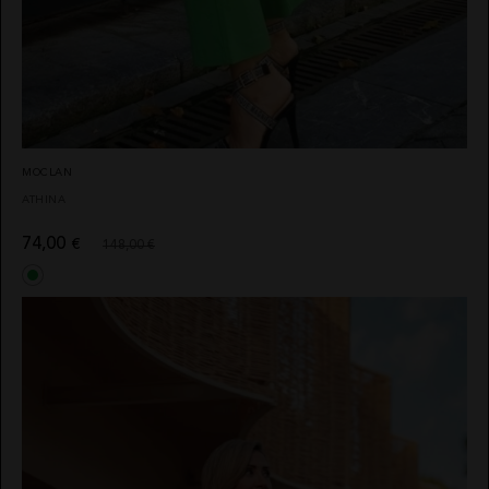
MOCLAN
ATHINA
74,00
€
148,00 €