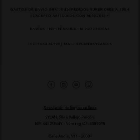
GASTOS DE ENVÍO GRATIS EN PEDIDOS SUPERIORES A 100 €
(EXCEPTO ARTÍCULOS CON REBAJAS) *
ENVÍOS EN PENÍNSULA EN 24/72 HORAS
TEL. 943 434 929 | MAIL. SYLAN@SYLAN.ES
Resolución de litigios en línea
SYLAN, Silvia Vallejo Rincón.
NIF: 44128864Y - Núm reg IAE: 4381098
Calle Andía, Nº 1 - 20004