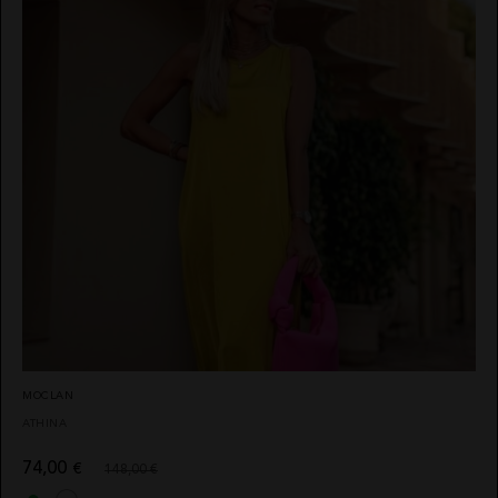
MOCLAN
ATHINA
74,00
€
148,00 €