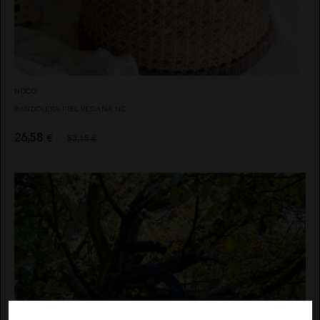
NOCO
BANDOLERA PIEL VEGANA NC
26,58
€
53,15 €