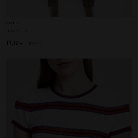
CARHER
JERSEY AFRA
17,10
€
57,00 €