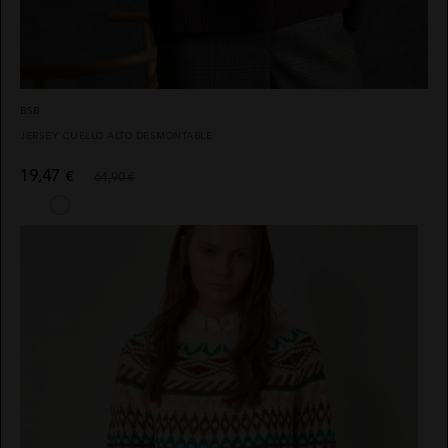
ABRIGOS
CALZADO
HIGHLY
QUIÉNES
PREPPY
SOMOS
CAMISAS
VESTIDOS
CAMALEÓNICA
POLÍTICA
CHAQUETAS
BSB
DE
BSB
ENVÍOS
PONCHOS
JERSEY CUELLO ALTO DESMONTABLE
CARHER
CAMBIOS
CALZADO
Y
LA SAL
DEVOLUCIONES
TOPS
19,47
€
64,90 €
CARMEN
TARJETAS
CAMISETAS
HORNEROS
REGALO
SUDADERAS
LOCO
CONTACTO
LUXO
FALDAS
IBIZA
JERSEYS
STONES
CARDIGANS
NOCO
AVISO
PANTALONES
ANIMOSA
LEGAL
PETOS
NEMONIC
POLÍTICA
DE
BUZOS
ANGEL DE
PRIVACIDAD
LA
VESTIDOS
GUARDA
CONDICIONES
DE
CHALECO
PITI CUITI
COMPRA
CONJUNTOS
MOCLAN
POLÍTICA
DE
MASAVI
COOKIES
URBANCODE