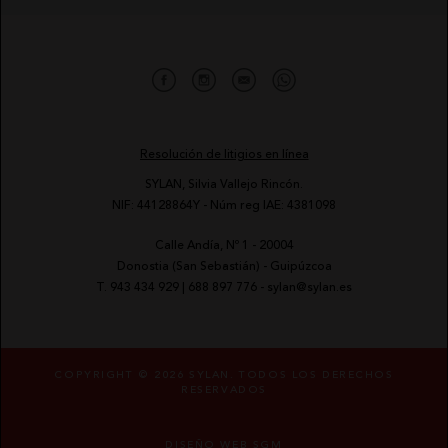
Resolución de litigios en línea
SYLAN, Silvia Vallejo Rincón.
NIF: 44128864Y - Núm reg IAE: 4381098
Calle Andía, Nº 1 - 20004
-
Donostia (San Sebastián) - Guipúzcoa
-
T.
943 434 929
|
688 897 776
-
sylan@sylan.es
COPYRIGHT © 2026 SYLAN. TODOS LOS DERECHOS
RESERVADOS
DISEÑO WEB SGM