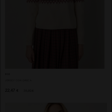
ELISABETTA
BOLSOS
FRANCHI
CINTURONES
EL
VAQUERO
FAJINES
GUTS
PAÑUELOS
AND LOVE
SOMBREROS
MARTÉ
BSB
JERSEY CON GRECA
22,47
€
74,90 €