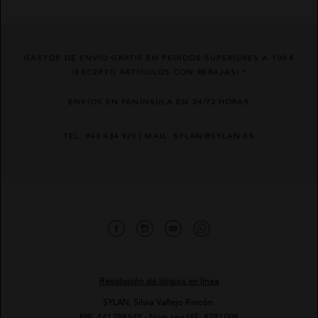
GASTOS DE ENVÍO GRATIS EN PEDIDOS SUPERIORES A 100 €
(EXCEPTO ARTÍCULOS CON REBAJAS) *
ENVÍOS EN PENÍNSULA EN 24/72 HORAS
TEL. 943 434 929 | MAIL. SYLAN@SYLAN.ES
Resolución de litigios en línea
SYLAN, Silvia Vallejo Rincón.
NIF: 44128864Y - Núm reg IAE: 4381098