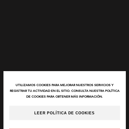
POLÍTICA DE PRIVACIDAD
ANIMOSA
CONDICIONES DE COMPRA
NEMONIC
POLÍTICA DE COOKIES
ANGEL DE LA GUARDA
PITI CUITI
MOCLAN
MASAVI
URBANCODE
ELISABETTA FRANCHI
EL VAQUERO
GUTS AND LOVE
MARTÉ
UTILIZAMOS COOKIES PARA MEJORAR NUESTROS SERVICIOS Y
REGISTRAR TU ACTIVIDAD EN EL SITIO. CONSULTA NUESTRA POLÍTICA
DE COOKIES PARA OBTENER MÁS INFORMACIÓN.
LEER POLÍTICA DE COOKIES