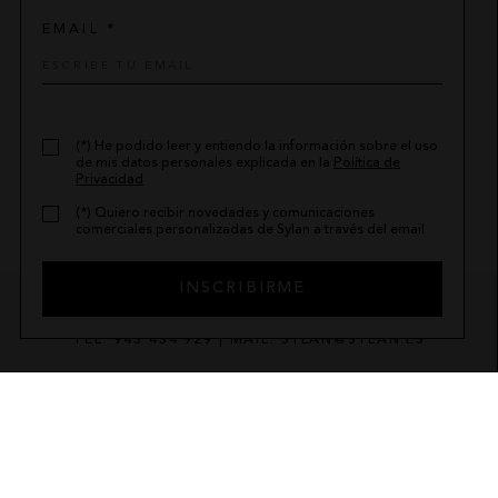
EMAIL *
(*) He podido leer y entiendo la información sobre el uso
de mis datos personales explicada en la
Política de
Privacidad
(*) Quiero recibir novedades y comunicaciones
comerciales personalizadas de Sylan a través del email
INSCRIBIRME
TEL. 943 434 929 | MAIL. SYLAN@SYLAN.ES