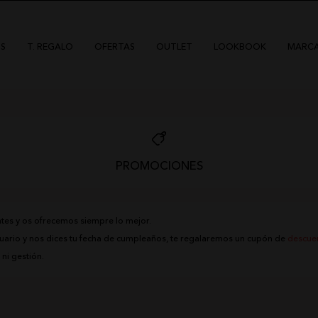
S
T. REGALO
OFERTAS
OUTLET
LOOKBOOK
MARC
PROMOCIONES
HIGHLY PREPPY
QUIÉNES SOMOS
CAMALEÓNICA
POLÍTICA DE ENVÍOS
tes y os ofrecemos siempre lo mejor.
BSB
CAMBIOS Y DEVOLUCIONES
 usuario y nos dices tu fecha de cumpleaños, te regalaremos un cupón de
descue
CARHER
TARJETAS REGALO
LA SAL
CONTACTO
 ni gestión.
CARMEN HORNEROS
LOCO LUXO
IBIZA STONES
AVISO LEGAL
NOCO