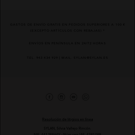
GASTOS DE ENVÍO GRATIS EN PEDIDOS SUPERIORES A 100 €
(EXCEPTO ARTÍCULOS CON REBAJAS) *
ENVÍOS EN PENÍNSULA EN 24/72 HORAS
TEL. 943 434 929 | MAIL. SYLAN@SYLAN.ES
Resolución de litigios en línea
SYLAN, Silvia Vallejo Rincón.
NIF: 44128864Y - Núm reg IAE: 4381098