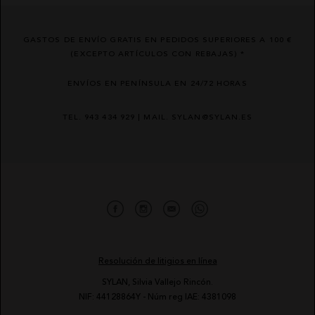
GASTOS DE ENVÍO GRATIS EN PEDIDOS SUPERIORES A 100 €
(EXCEPTO ARTÍCULOS CON REBAJAS) *
ENVÍOS EN PENÍNSULA EN 24/72 HORAS
TEL. 943 434 929 | MAIL. SYLAN@SYLAN.ES
Resolución de litigios en línea
SYLAN, Silvia Vallejo Rincón.
NIF: 44128864Y - Núm reg IAE: 4381098