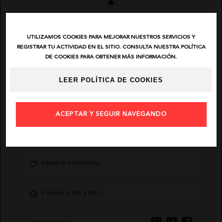
EL VAQUERO
UTILIZAMOS COOKIES PARA MEJORAR NUESTROS SERVICIOS Y
REGISTRAR TU ACTIVIDAD EN EL SITIO. CONSULTA NUESTRA POLÍTICA
GUTS AND LOVE
DE COOKIES PARA OBTENER MÁS INFORMACIÓN.
MARTÉ
LEER POLÍTICA DE COOKIES
ACEPTAR Y SEGUIR NAVEGANDO
DESCRIPCIÓN
AÑADIR FAVORITO
ENVIAR POR EMAIL