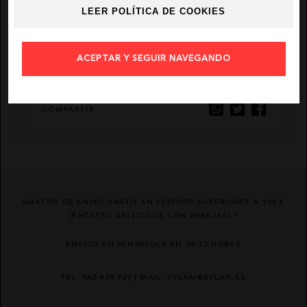
LEER POLÍTICA DE COOKIES
AÑADIR FAVORITO
EL VAQUERO
ACEPTAR Y SEGUIR NAVEGANDO
GUTS AND LOVE
ENVIAR POR EMAIL
MARTÉ
COMPARTIR
GASTOS DE ENVÍO GRATIS EN PEDIDOS SUPERIORES A 100 €
(EXCEPTO ARTÍCULOS CON REBAJAS) *
ENVÍOS EN PENÍNSULA EN 24/72 HORAS
TEL. 943 434 929 | MAIL. SYLAN@SYLAN.ES