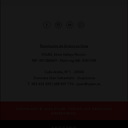
Resolución de litigios en línea
SYLAN, Silvia Vallejo Rincón.
NIF: 44128864Y - Núm reg IAE: 4381098
Calle Andía, Nº 1 - 20004
-
Donostia (San Sebastián) - Guipúzcoa
-
T.
943 434 929
|
688 897 776
-
sylan@sylan.es
COPYRIGHT © 2026 SYLAN. TODOS LOS DERECHOS
RESERVADOS