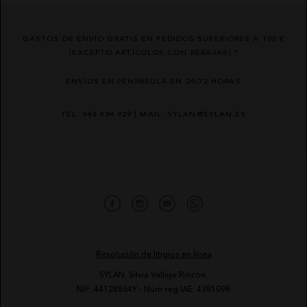
GASTOS DE ENVÍO GRATIS EN PEDIDOS SUPERIORES A 100 €
(EXCEPTO ARTÍCULOS CON REBAJAS) *
ENVÍOS EN PENÍNSULA EN 24/72 HORAS
TEL. 943 434 929 | MAIL. SYLAN@SYLAN.ES
Resolución de litigios en línea
SYLAN, Silvia Vallejo Rincón.
NIF: 44128864Y - Núm reg IAE: 4381098