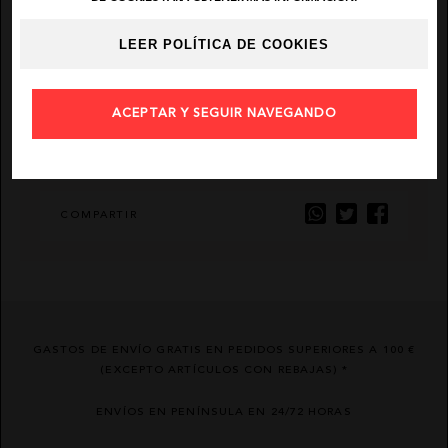
DESCRIPCIÓN
LEER POLÍTICA DE COOKIES
EL VAQUERO
AÑADIR FAVORITO
GUTS AND LOVE
ACEPTAR Y SEGUIR NAVEGANDO
MARTÉ
ENVIAR POR EMAIL
COMPARTIR
GASTOS DE ENVÍO GRATIS EN PEDIDOS SUPERIORES A 100 €
(EXCEPTO ARTÍCULOS CON REBAJAS) *
ENVÍOS EN PENÍNSULA EN 24/72 HORAS