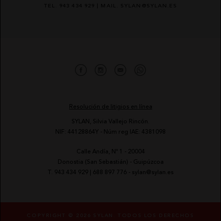
TEL. 943 434 929 | MAIL. SYLAN@SYLAN.ES
Resolución de litigios en línea
SYLAN, Silvia Vallejo Rincón.
NIF: 44128864Y - Núm reg IAE: 4381098
Calle Andía, Nº 1 - 20004
-
Donostia (San Sebastián) - Guipúzcoa
-
T.
943 434 929
|
688 897 776
-
sylan@sylan.es
COPYRIGHT © 2026 SYLAN. TODOS LOS DERECHOS