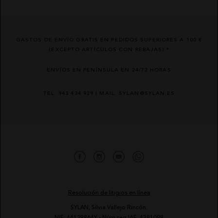
GASTOS DE ENVÍO GRATIS EN PEDIDOS SUPERIORES A 100 €
(EXCEPTO ARTÍCULOS CON REBAJAS) *
ENVÍOS EN PENÍNSULA EN 24/72 HORAS
TEL. 943 434 929 | MAIL. SYLAN@SYLAN.ES
Resolución de litigios en línea
SYLAN, Silvia Vallejo Rincón.
NIF: 44128864Y - Núm reg IAE: 4381098