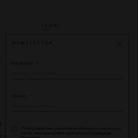
LEGAL
AVISO LEGAL
NEWSLETTER
POLÍTICA DE PRIVACIDAD
ES
CONDICIONES DE COMPRA
NOMBRE *
POLÍTICA DE COOKIES
EMAIL *
8
(*) He podido leer y entiendo la información sobre el uso
de mis datos personales explicada en la
Política de
7 776
-
sylan@sylan.es