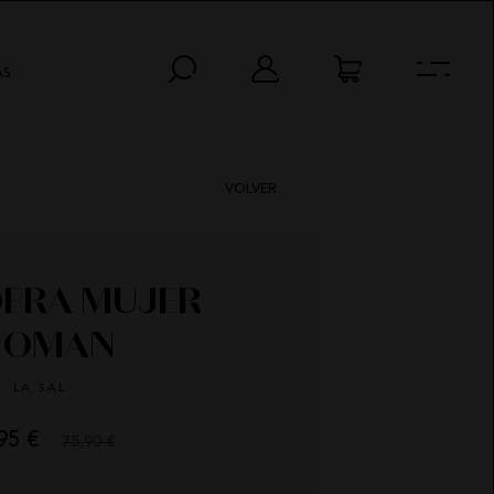
AS
VOLVER
ERA MUJER
OMAN
LA SAL
95 €
75,90 €
AS
MIN
SEG