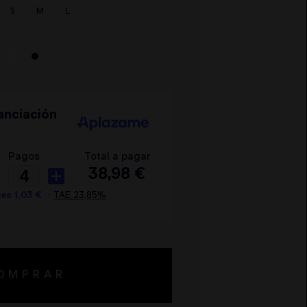
S
M
L
OMPRAR