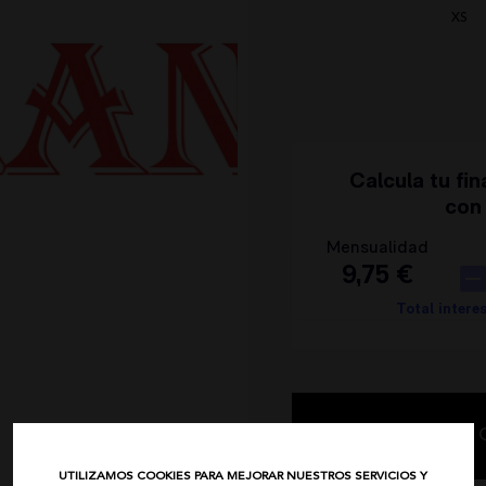
IBIZA STONES
XS
AVISO LEGAL
NOCO
POLÍTICA DE PRIVACIDAD
ANIMOSA
CONDICIONES DE COMPRA
NEMONIC
POLÍTICA DE COOKIES
ANGEL DE LA GUARDA
PITI CUITI
MOCLAN
MASAVI
URBANCODE
ELISABETTA FRANCHI
EL VAQUERO
GUTS AND LOVE
MARTÉ
C
UTILIZAMOS COOKIES PARA MEJORAR NUESTROS SERVICIOS Y