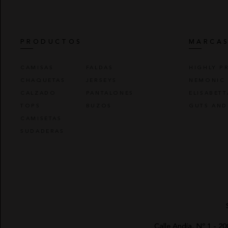
PRODUCTOS
MARCA
CAMISAS
FALDAS
HIGHLY P
CHAQUETAS
JERSEYS
NEMONIC
CALZADO
PANTALONES
ELISABET
TOPS
BUZOS
GUTS AND
CAMISETAS
SUDADERAS
Calle Andía, Nº 1 - 2