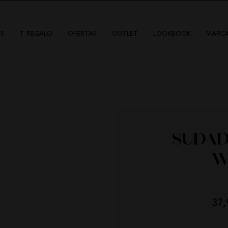
S
T. REGALO
OFERTAS
OUTLET
LOOKBOOK
MARC
SUDAD
W
HIGHLY PREPPY
QUIÉNES SOMOS
CAMALEÓNICA
POLÍTICA DE ENVÍOS
BSB
CAMBIOS Y DEVOLUCIONES
CARHER
TARJETAS REGALO
LA SAL
CONTACTO
37,
CARMEN HORNEROS
DÍAS
HOR
LOCO LUXO