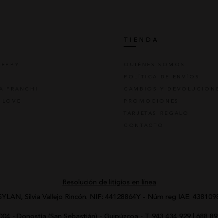
S
TIENDA
REPPY
QUIÉNES SOMOS
POLÍTICA DE ENVÍOS
TA FRANCHI
CAMBIOS Y DEVOLUCION
 LOVE
PROMOCIONES
TARJETAS REGALO
CONTACTO
Resolución de litigios en línea
SYLAN, Silvia Vallejo Rincón.
NIF: 44128864Y - Núm reg IAE: 438109
0004
-
Donostia (San Sebastián) - Guipúzcoa
-
T.
943 434 929
|
688 89