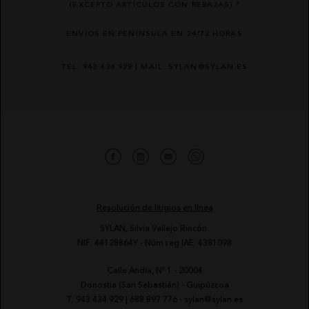
(EXCEPTO ARTÍCULOS CON REBAJAS) *
ENVÍOS EN PENÍNSULA EN 24/72 HORAS
TEL. 943 434 929 | MAIL. SYLAN@SYLAN.ES
Resolución de litigios en línea
SYLAN, Silvia Vallejo Rincón.
NIF: 44128864Y - Núm reg IAE: 4381098
Calle Andía, Nº 1 - 20004
-
Donostia (San Sebastián) - Guipúzcoa
-
T.
943 434 929
|
688 897 776
-
sylan@sylan.es