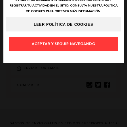
UTILIZAMOS COOKIES PARA MEJORAR NUESTROS SERVICIOS Y
REGISTRAR TU ACTIVIDAD EN EL SITIO. CONSULTA NUESTRA POLÍTICA
DE COOKIES PARA OBTENER MÁS INFORMACIÓN.
EL VAQUERO
LEER POLÍTICA DE COOKIES
GUTS AND LOVE
MARTÉ
ACEPTAR Y SEGUIR NAVEGANDO
AÑADIR FAVORITO
ENVIAR POR EMAIL
COMPARTIR
GASTOS DE ENVÍO GRATIS EN PEDIDOS SUPERIORES A 100 €