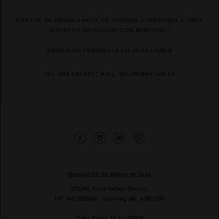
GASTOS DE ENVÍO GRATIS EN PEDIDOS SUPERIORES A 100 €
(EXCEPTO ARTÍCULOS CON REBAJAS) *
ENVÍOS EN PENÍNSULA EN 24/72 HORAS
TEL. 943 434 929 | MAIL. SYLAN@SYLAN.ES
Resolución de litigios en línea
SYLAN, Silvia Vallejo Rincón.
NIF: 44128864Y - Núm reg IAE: 4381098
Calle Andía, Nº 1 - 20004