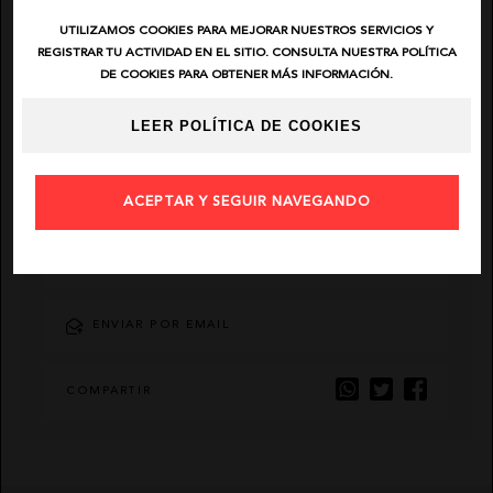
UTILIZAMOS COOKIES PARA MEJORAR NUESTROS SERVICIOS Y
EL VAQUERO
REGISTRAR TU ACTIVIDAD EN EL SITIO. CONSULTA NUESTRA POLÍTICA
DE COOKIES PARA OBTENER MÁS INFORMACIÓN.
GUTS AND LOVE
LEER POLÍTICA DE COOKIES
MARTÉ
ACEPTAR Y SEGUIR NAVEGANDO
AÑADIR FAVORITO
ENVIAR POR EMAIL
COMPARTIR