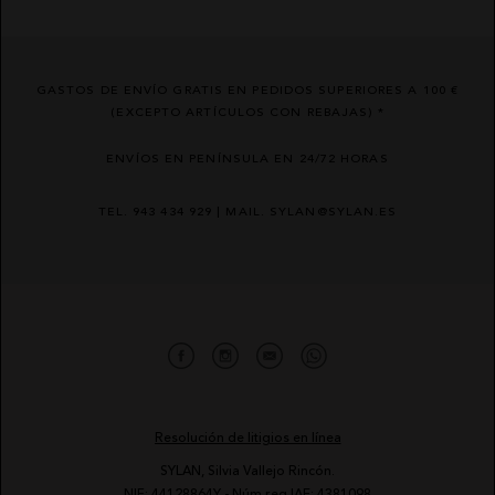
GASTOS DE ENVÍO GRATIS EN PEDIDOS SUPERIORES A 100 €
(EXCEPTO ARTÍCULOS CON REBAJAS) *
ENVÍOS EN PENÍNSULA EN 24/72 HORAS
TEL. 943 434 929 | MAIL. SYLAN@SYLAN.ES
Resolución de litigios en línea
SYLAN, Silvia Vallejo Rincón.
NIF: 44128864Y - Núm reg IAE: 4381098