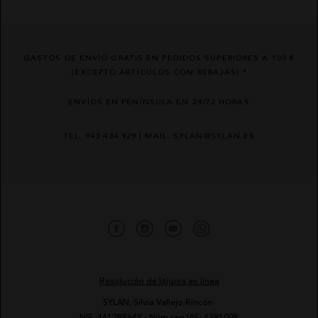
GASTOS DE ENVÍO GRATIS EN PEDIDOS SUPERIORES A 100 €
(EXCEPTO ARTÍCULOS CON REBAJAS) *
ENVÍOS EN PENÍNSULA EN 24/72 HORAS
TEL. 943 434 929 | MAIL. SYLAN@SYLAN.ES
Resolución de litigios en línea
SYLAN, Silvia Vallejo Rincón.
NIF: 44128864Y - Núm reg IAE: 4381098