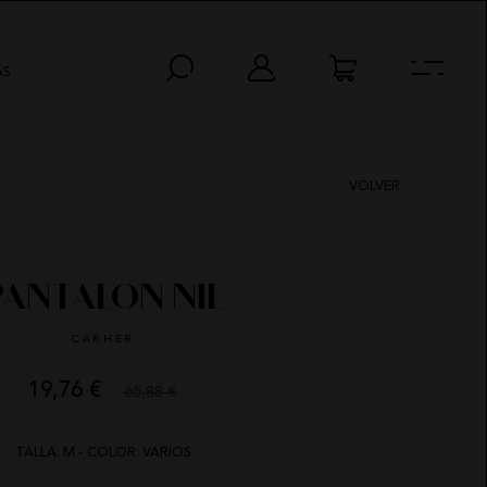
AS
VOLVER
PANTALON NIL
CARHER
19,76 €
65,88 €
HORAS
MIN
SEG
TALLA: M - COLOR: VARIOS