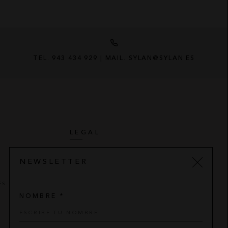
TEL. 943 434 929 | MAIL. SYLAN@SYLAN.ES
LEGAL
AVISO LEGAL
NEWSLETTER
POLÍTICA DE PRIVACIDAD
ES
CONDICIONES DE COMPRA
NOMBRE *
POLÍTICA DE COOKIES