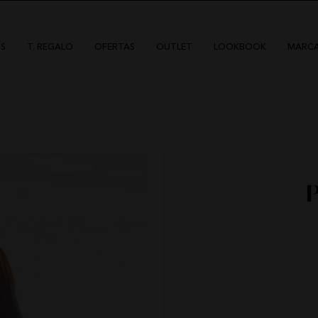
S
T. REGALO
OFERTAS
OUTLET
LOOKBOOK
MARC
HIGHLY PREPPY
QUIÉNES SOMOS
DÍAS
CAMALEÓNICA
POLÍTICA DE ENVÍOS
BSB
CAMBIOS Y DEVOLUCIONES