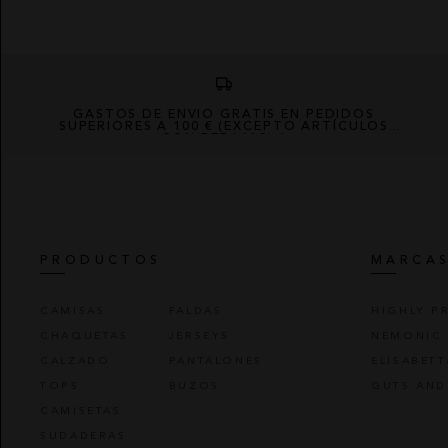
GASTOS DE ENVÍO GRATIS EN PEDIDOS
SUPERIORES A 100 € (EXCEPTO ARTÍCULOS
CON REBAJAS) *
PRODUCTOS
MARCA
CAMISAS
FALDAS
HIGHLY P
CHAQUETAS
JERSEYS
NEMONIC
CALZADO
PANTALONES
ELISABET
TOPS
BUZOS
GUTS AND
CAMISETAS
SUDADERAS