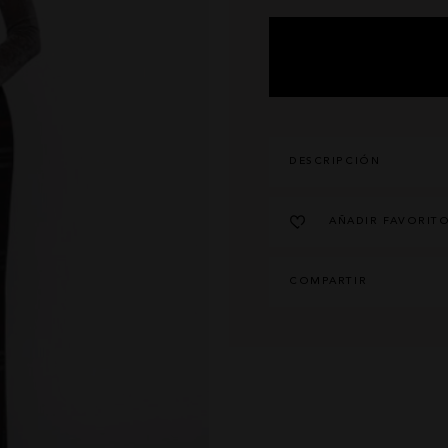
CARHER
TARJETAS REGALO
LA SAL
CONTACTO
CARMEN HORNEROS
LOCO LUXO
IBIZA STONES
AVISO LEGAL
NOCO
POLÍTICA DE PRIVACIDAD
ANIMOSA
CONDICIONES DE COMPRA
NEMONIC
POLÍTICA DE COOKIES
DESCRIPCIÓN
ANGEL DE LA GUARDA
PITI CUITI
MOCLAN
AÑADIR FAVORIT
MASAVI
URBANCODE
ELISABETTA FRANCHI
COMPARTIR
EL VAQUERO
GUTS AND LOVE
MARTÉ