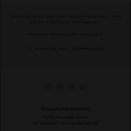
GASTOS DE ENVÍO GRATIS EN PEDIDOS SUPERIORES A 100 €
(EXCEPTO ARTÍCULOS CON REBAJAS) *
ENVÍOS EN PENÍNSULA EN 24/72 HORAS
TEL. 943 434 929 | MAIL. SYLAN@SYLAN.ES
Resolución de litigios en línea
SYLAN, Silvia Vallejo Rincón.
NIF: 44128864Y - Núm reg IAE: 4381098