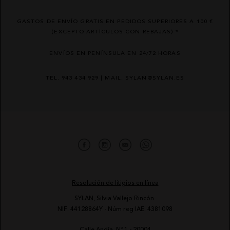
GASTOS DE ENVÍO GRATIS EN PEDIDOS SUPERIORES A 100 €
(EXCEPTO ARTÍCULOS CON REBAJAS) *
ENVÍOS EN PENÍNSULA EN 24/72 HORAS
TEL. 943 434 929 | MAIL. SYLAN@SYLAN.ES
Resolución de litigios en línea
SYLAN, Silvia Vallejo Rincón.
NIF: 44128864Y - Núm reg IAE: 4381098
Calle Andía, Nº 1 - 20004