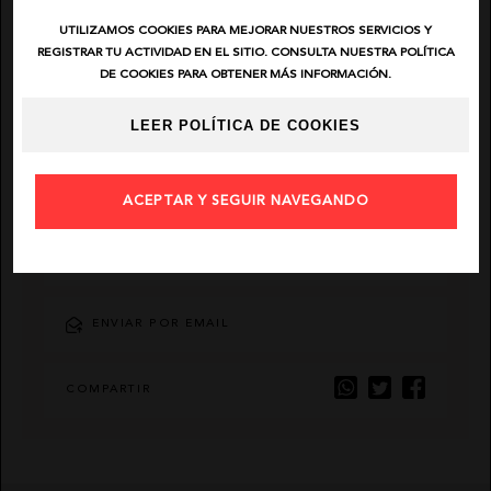
UTILIZAMOS COOKIES PARA MEJORAR NUESTROS SERVICIOS Y
EL VAQUERO
REGISTRAR TU ACTIVIDAD EN EL SITIO. CONSULTA NUESTRA POLÍTICA
DE COOKIES PARA OBTENER MÁS INFORMACIÓN.
GUTS AND LOVE
LEER POLÍTICA DE COOKIES
MARTÉ
ACEPTAR Y SEGUIR NAVEGANDO
AÑADIR FAVORITO
ENVIAR POR EMAIL
COMPARTIR