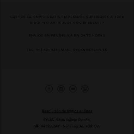
GASTOS DE ENVÍO GRATIS EN PEDIDOS SUPERIORES A 100 €
(EXCEPTO ARTÍCULOS CON REBAJAS) *
ENVÍOS EN PENÍNSULA EN 24/72 HORAS
TEL. 943 434 929 | MAIL. SYLAN@SYLAN.ES
Resolución de litigios en línea
SYLAN, Silvia Vallejo Rincón.
NIF: 44128864Y - Núm reg IAE: 4381098