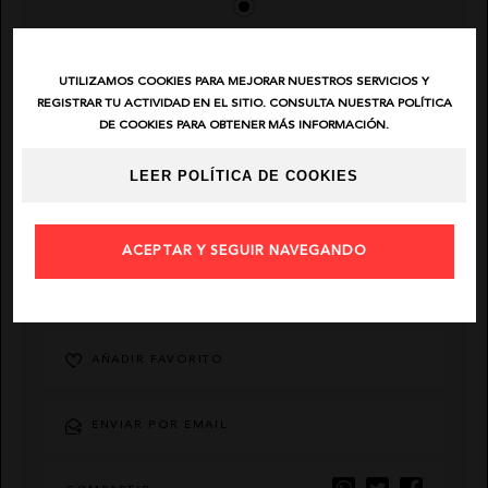
EL VAQUERO
UTILIZAMOS COOKIES PARA MEJORAR NUESTROS SERVICIOS Y
REGISTRAR TU ACTIVIDAD EN EL SITIO. CONSULTA NUESTRA POLÍTICA
GUTS AND LOVE
DE COOKIES PARA OBTENER MÁS INFORMACIÓN.
MARTÉ
LEER POLÍTICA DE COOKIES
ACEPTAR Y SEGUIR NAVEGANDO
DESCRIPCIÓN
AÑADIR FAVORITO
ENVIAR POR EMAIL