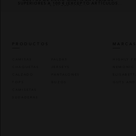
SUPERIORES A 100 € (EXCEPTO ARTÍCULOS
CON REBAJAS) *
PRODUCTOS
MARCA
CAMISAS
FALDAS
HIGHLY P
CHAQUETAS
JERSEYS
NEMONIC
CALZADO
PANTALONES
ELISABET
TOPS
BUZOS
GUTS AND
CAMISETAS
SUDADERAS