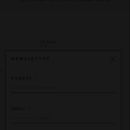
LEGAL
AVISO LEGAL
NEWSLETTER
POLÍTICA DE PRIVACIDAD
ES
CONDICIONES DE COMPRA
NOMBRE *
POLÍTICA DE COOKIES
EMAIL *