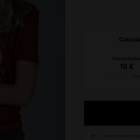
HIGHLY PREPPY
QUIÉNES SOMOS
CAMALEÓNICA
POLÍTICA DE ENVÍOS
BSB
CAMBIOS Y DEVOLUCIONES
CARHER
TARJETAS REGALO
LA SAL
CONTACTO
CARMEN HORNEROS
LOCO LUXO
IBIZA STONES
AVISO LEGAL
NOCO
POLÍTICA DE PRIVACIDAD
ANIMOSA
CONDICIONES DE COMPRA
NEMONIC
POLÍTICA DE COOKIES
ANGEL DE LA GUARDA
PITI CUITI
MOCLAN
MASAVI
URBANCODE
ELISABETTA FRANCHI
EL VAQUERO
GUTS AND LOVE
MARTÉ
AÑADIR FAVORIT