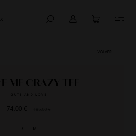
AS
VOLVER
VE ME CRAZY TEE
GUTS AND LOVE
74,00 €
185,00 €
HORAS
MIN
SEG
S
M