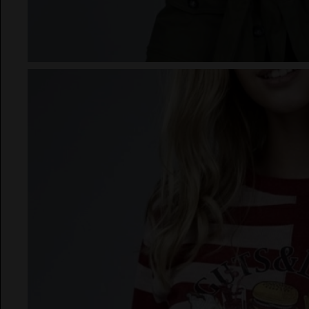
CINTURONES
FAJINES
EL VAQUERO
PAÑUELOS
SOMBREROS
Guts and Love
MARTÉ