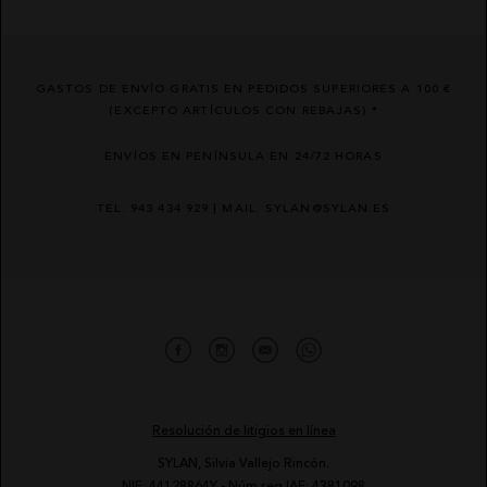
GASTOS DE ENVÍO GRATIS EN PEDIDOS SUPERIORES A 100 €
(EXCEPTO ARTÍCULOS CON REBAJAS) *
ENVÍOS EN PENÍNSULA EN 24/72 HORAS
TEL. 943 434 929 | MAIL. SYLAN@SYLAN.ES
Resolución de litigios en línea
SYLAN, Silvia Vallejo Rincón.
NIF: 44128864Y - Núm reg IAE: 4381098