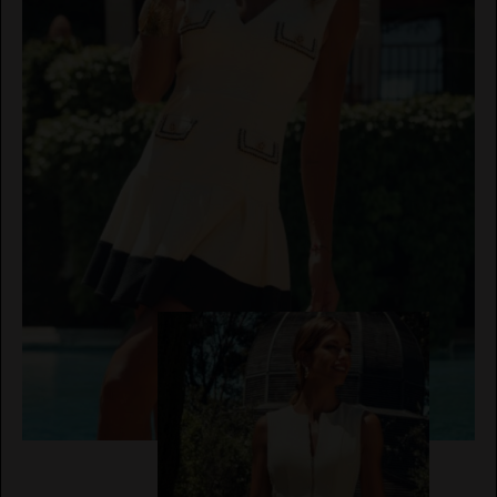
IBIZA
JERSEYS
STONES
CARDIGANS
NOCO
EL VAQUERO
AVISO
PANTALONES
ANIMOSA
LEGAL
PETOS
NEMONIC
POLÍTICA
GUTS AND LOVE
DE
BUZOS
ANGEL DE
PRIVACIDAD
LA
VESTIDOS
GUARDA
CONDICIONES
DE
CHALECO
MARTÉ
PITI CUITI
COMPRA
CONJUNTOS
MOCLAN
POLÍTICA
DE
MASAVI
COOKIES
URBANCODE
ELISABETTA
BOLSOS
FRANCHI
CINTURONES
EL
VAQUERO
FAJINES
GUTS
PAÑUELOS
AND LOVE
SOMBREROS
MARTÉ