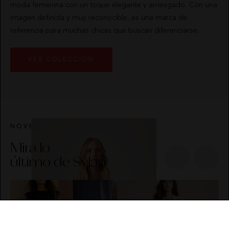
moda femenina con un toque elegante y arriesgado. Con una
imagen definida y muy reconocible, es una marca de
referencia para muchas chicas que buscan diferenciarse.
VER COLECCIÓN
NOVEDADES
Mira lo
último de Sylan