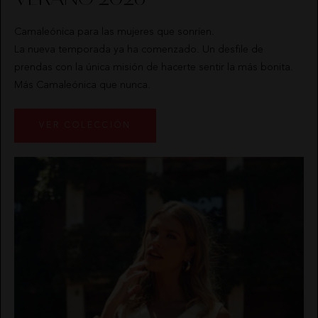
FALDAS
NOCO
Camaleónica para las mujeres que sonríen.
La nueva temporada ya ha comenzado. Un desfile de
JERSEYS
ANIMOSA
prendas con la única misión de hacerte sentir la más bonita.
Más Camaleónica que nunca.
CARDIGANS
NEMONIC
VER COLECCIÓN
PANTALONES
ANGEL DE LA GUARDA
PETOS
PITI CUITI
ABRIGOS
CALZADO
HIGHLY
QUIÉNES
BUZOS
MOCLAN
PREPPY
SOMOS
CAMISAS
VESTIDOS
CAMALEÓNICA
POLÍTICA
CHAQUETAS
DE
BSB
ENVÍOS
VESTIDOS
MASAVI
PONCHOS
CARHER
CAMBIOS
CALZADO
Y
LA SAL
DEVOLUCIONES
TOPS
CHALECO
URBANCODE
CARMEN
TARJETAS
CAMISETAS
HORNEROS
REGALO
SUDADERAS
LOCO
CONTACTO
LUXO
CONJUNTOS
ELISABETTA FRANCHI
FALDAS