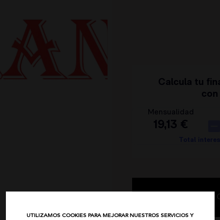
IBIZA STONES
AVISO LEGAL
NOCO
POLÍTICA DE PRIVACIDAD
ANIMOSA
CONDICIONES DE COMPRA
NEMONIC
POLÍTICA DE COOKIES
ANGEL DE LA GUARDA
PITI CUITI
MOCLAN
MASAVI
URBANCODE
ELISABETTA FRANCHI
EL VAQUERO
GUTS AND LOVE
MARTÉ
C
UTILIZAMOS COOKIES PARA MEJORAR NUESTROS SERVICIOS Y