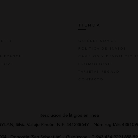
S
TIENDA
REPPY
QUIÉNES SOMOS
POLÍTICA DE ENVÍOS
TA FRANCHI
CAMBIOS Y DEVOLUCION
 LOVE
PROMOCIONES
TARJETAS REGALO
CONTACTO
Resolución de litigios en línea
SYLAN, Silvia Vallejo Rincón.
NIF: 44128864Y - Núm reg IAE: 438109
0004
-
Donostia (San Sebastián) - Guipúzcoa
-
T.
943 434 929
|
688 89