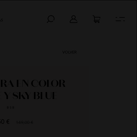
AS
VOLVER
RA EN COLOR
 Y SKY BLUE
BSB
50 €
149,00 €
AS
MIN
SEG