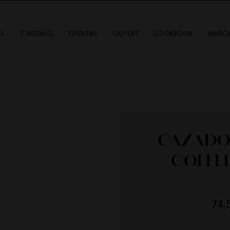
S
T. REGALO
OFERTAS
OUTLET
LOOKBOOK
MARC
CAZADO
COFFEE
HIGHLY PREPPY
QUIÉNES SOMOS
CAMALEÓNICA
POLÍTICA DE ENVÍOS
BSB
CAMBIOS Y DEVOLUCIONES
CARHER
TARJETAS REGALO
LA SAL
CONTACTO
74,
CARMEN HORNEROS
DÍAS
HOR
LOCO LUXO