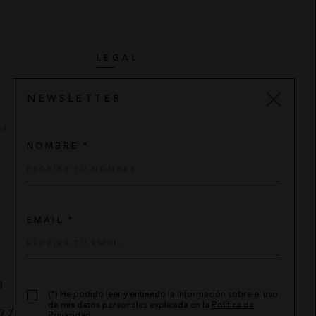
LEGAL
AVISO LEGAL
NEWSLETTER
POLÍTICA DE PRIVACIDAD
ES
CONDICIONES DE COMPRA
NOMBRE *
POLÍTICA DE COOKIES
EMAIL *
8
(*) He podido leer y entiendo la información sobre el uso
de mis datos personales explicada en la
Política de
7 776
-
sylan@sylan.es