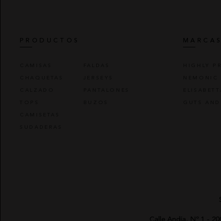
PRODUCTOS
MARCA
CAMISAS
FALDAS
HIGHLY P
CHAQUETAS
JERSEYS
NEMONIC
CALZADO
PANTALONES
ELISABET
TOPS
BUZOS
GUTS AND
CAMISETAS
SUDADERAS
Calle Andía, Nº 1 - 2