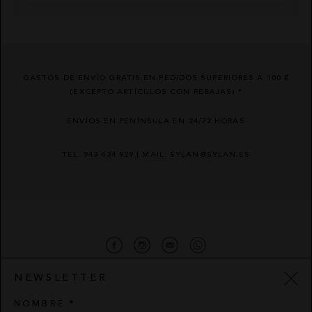
GASTOS DE ENVÍO GRATIS EN PEDIDOS SUPERIORES A 100 €
(EXCEPTO ARTÍCULOS CON REBAJAS) *
ENVÍOS EN PENÍNSULA EN 24/72 HORAS
TEL. 943 434 929 | MAIL. SYLAN@SYLAN.ES
NEWSLETTER
Resolución de litigios en línea
NOMBRE *