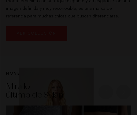
moda femenina con un toque elegante y arriesgado. Con una
imagen definida y muy reconocible, es una marca de
referencia para muchas chicas que buscan diferenciarse.
VER COLECCIÓN
NOVEDADES
Mira lo
último de Sylan