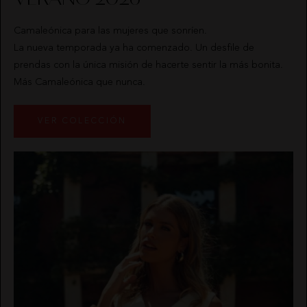
FALDAS
NOCO
Camaleónica para las mujeres que sonríen.
La nueva temporada ya ha comenzado. Un desfile de
JERSEYS
ANIMOSA
prendas con la única misión de hacerte sentir la más bonita.
Más Camaleónica que nunca.
CARDIGANS
NEMONIC
VER COLECCIÓN
PANTALONES
ANGEL DE LA GUARDA
PETOS
PITI CUITI
ABRIGOS
CALZADO
HIGHLY
QUIÉNES
BUZOS
MOCLAN
PREPPY
SOMOS
CAMISAS
VESTIDOS
CAMALEÓNICA
POLÍTICA
CHAQUETAS
DE
BSB
ENVÍOS
VESTIDOS
MASAVI
PONCHOS
CARHER
CAMBIOS
CALZADO
Y
LA SAL
DEVOLUCIONES
TOPS
CHALECO
URBANCODE
CARMEN
TARJETAS
CAMISETAS
HORNEROS
REGALO
SUDADERAS
LOCO
CONTACTO
LUXO
CONJUNTOS
ELISABETTA FRANCHI
FALDAS