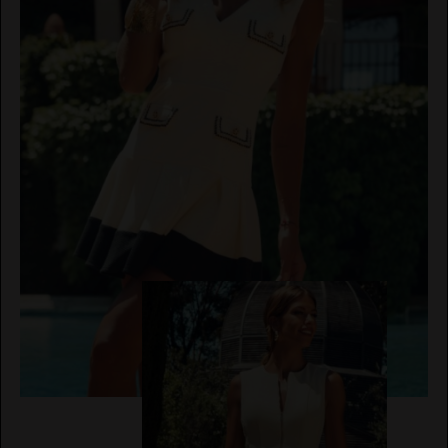
IBIZA
JERSEYS
STONES
CARDIGANS
NOCO
EL VAQUERO
AVISO
PANTALONES
ANIMOSA
LEGAL
PETOS
NEMONIC
POLÍTICA
GUTS AND LOVE
DE
BUZOS
ANGEL DE
PRIVACIDAD
LA
VESTIDOS
GUARDA
CONDICIONES
DE
CHALECO
PITI CUITI
MARTÉ
COMPRA
CONJUNTOS
MOCLAN
POLÍTICA
DE
MASAVI
COOKIES
URBANCODE
ELISABETTA
BOLSOS
FRANCHI
CINTURONES
EL
VAQUERO
FAJINES
GUTS
PAÑUELOS
AND LOVE
SOMBREROS
MARTÉ