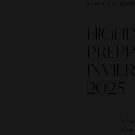
NUEVA COLECCI
HIGHL
PREP
INVIE
2025
Su logo
en ref