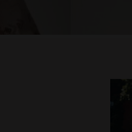
MASAVI
URBANCODE
ELISABETTA FRANCHI
EL VAQUERO
GUTS AND LOVE
MARTÉ