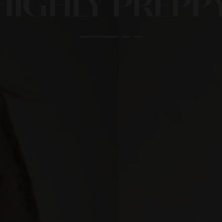
HIGHLY PREPP
HIGHLY PREPPY
QUIÉNES SOMOS
CAMALEÓNICA
POLÍTICA DE ENVÍOS
BSB
CAMBIOS Y DEVOLUCIONES
CARHER
TARJETAS REGALO
LA SAL
CONTACTO
CARMEN HORNEROS
LOCO LUXO
IBIZA STONES
AVISO LEGAL
NOCO
POLÍTICA DE PRIVACIDAD
ANIMOSA
CONDICIONES DE COMPRA
NEMONIC
POLÍTICA DE COOKIES
ANGEL DE LA GUARDA
PITI CUITI
MOCLAN