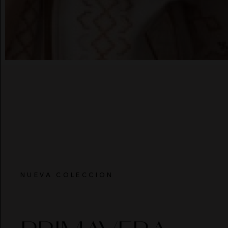
VESTIDOS
CHALECO
EL VAQUERO
CONJUNTOS
Guts and Love
BOLSOS
MARTÉ
CINTURONES
FAJINES
PAÑUELOS
SOMBREROS
NUEVA COLECCION