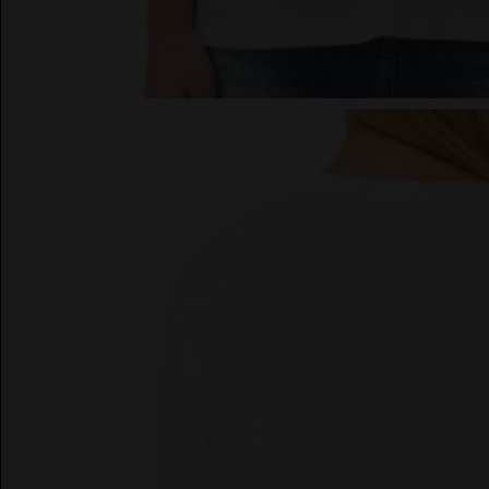
CINTURONES
FAJINES
EL VAQUERO
PAÑUELOS
SOMBREROS
Guts and Love
MARTÉ