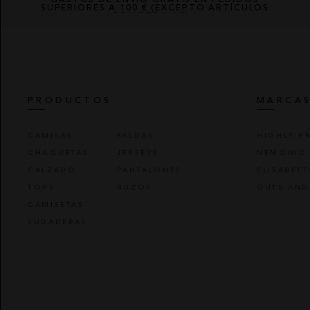
SUPERIORES A 100 € (EXCEPTO ARTÍCULOS
CON REBAJAS) *
PRODUCTOS
MARCA
CAMISAS
FALDAS
HIGHLY P
CHAQUETAS
JERSEYS
NEMONIC
CALZADO
PANTALONES
ELISABET
TOPS
BUZOS
GUTS AND
CAMISETAS
SUDADERAS