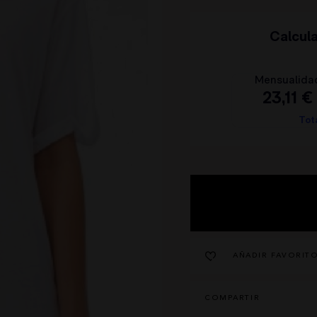
HIGHLY PREPPY
QUIÉNES SOMOS
CAMALEÓNICA
POLÍTICA DE ENVÍOS
BSB
CAMBIOS Y DEVOLUCIONES
CARHER
TARJETAS REGALO
LA SAL
CONTACTO
CARMEN HORNEROS
LOCO LUXO
IBIZA STONES
AVISO LEGAL
NOCO
POLÍTICA DE PRIVACIDAD
ANIMOSA
CONDICIONES DE COMPRA
NEMONIC
POLÍTICA DE COOKIES
ANGEL DE LA GUARDA
PITI CUITI
MOCLAN
MASAVI
URBANCODE
AÑADIR FAVORIT
ELISABETTA FRANCHI
EL VAQUERO
GUTS AND LOVE
COMPARTIR
MARTÉ