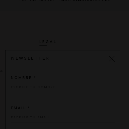
LEGAL
AVISO LEGAL
NEWSLETTER
POLÍTICA DE PRIVACIDAD
ES
CONDICIONES DE COMPRA
NOMBRE *
POLÍTICA DE COOKIES
EMAIL *