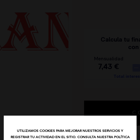
IBIZA STONES
AVISO LEGAL
NOCO
POLÍTICA DE PRIVACIDAD
ANIMOSA
CONDICIONES DE COMPRA
NEMONIC
POLÍTICA DE COOKIES
ANGEL DE LA GUARDA
PITI CUITI
MOCLAN
MASAVI
URBANCODE
ELISABETTA FRANCHI
EL VAQUERO
GUTS AND LOVE
MARTÉ
C
UTILIZAMOS COOKIES PARA MEJORAR NUESTROS SERVICIOS Y
REGISTRAR TU ACTIVIDAD EN EL SITIO. CONSULTA NUESTRA POLÍTICA