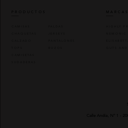
PRODUCTOS
MARCA
CAMISAS
FALDAS
HIGHLY P
CHAQUETAS
JERSEYS
NEMONIC
CALZADO
PANTALONES
ELISABET
TOPS
BUZOS
GUTS AND
CAMISETAS
SUDADERAS
Calle Andía, Nº 1 - 2