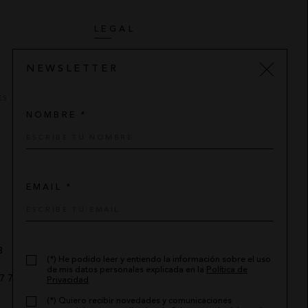
LEGAL
AVISO LEGAL
NEWSLETTER
POLÍTICA DE PRIVACIDAD
ES
CONDICIONES DE COMPRA
NOMBRE *
POLÍTICA DE COOKIES
EMAIL *
8
(*) He podido leer y entiendo la información sobre el uso
de mis datos personales explicada en la
Política de
7 776
-
sylan@sylan.es
Privacidad
(*) Quiero recibir novedades y comunicaciones