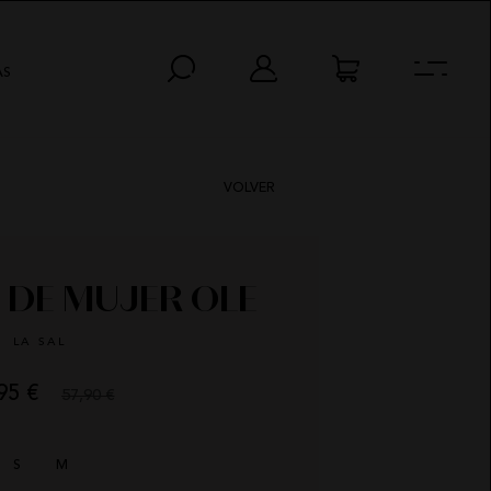
AS
VOLVER
 DE MUJER OLE
LA SAL
95 €
57,90 €
AS
MIN
SEG
S
M