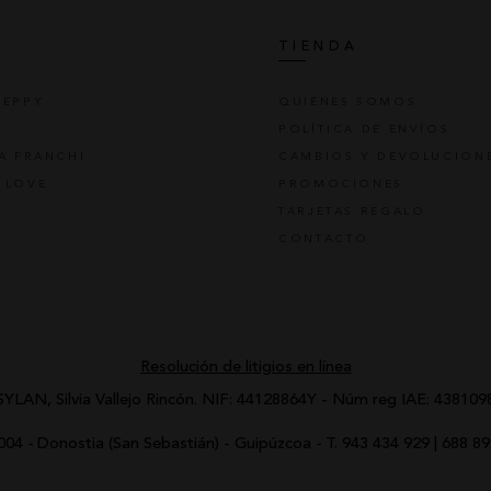
S
TIENDA
REPPY
QUIÉNES SOMOS
POLÍTICA DE ENVÍOS
TA FRANCHI
CAMBIOS Y DEVOLUCION
 LOVE
PROMOCIONES
TARJETAS REGALO
CONTACTO
Resolución de litigios en línea
SYLAN, Silvia Vallejo Rincón.
NIF: 44128864Y - Núm reg IAE: 438109
0004
-
Donostia (San Sebastián) - Guipúzcoa
-
T.
943 434 929
|
688 89