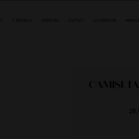
S
T. REGALO
OFERTAS
OUTLET
LOOKBOOK
MARC
CAMISETA
HIGHLY PREPPY
QUIÉNES SOMOS
CAMALEÓNICA
POLÍTICA DE ENVÍOS
BSB
CAMBIOS Y DEVOLUCIONES
28,
CARHER
TARJETAS REGALO
LA SAL
CONTACTO
DÍAS
HOR
CARMEN HORNEROS
LOCO LUXO