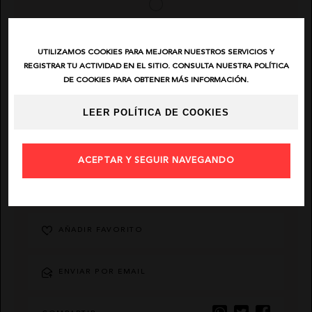
EL VAQUERO
UTILIZAMOS COOKIES PARA MEJORAR NUESTROS SERVICIOS Y
REGISTRAR TU ACTIVIDAD EN EL SITIO. CONSULTA NUESTRA POLÍTICA
GUTS AND LOVE
DE COOKIES PARA OBTENER MÁS INFORMACIÓN.
MARTÉ
LEER POLÍTICA DE COOKIES
ACEPTAR Y SEGUIR NAVEGANDO
DESCRIPCIÓN
AÑADIR FAVORITO
ENVIAR POR EMAIL