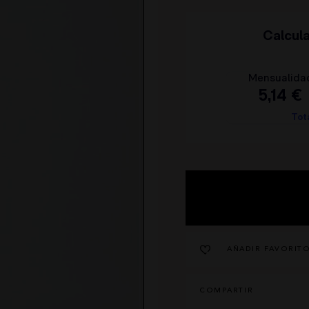
HIGHLY PREPPY
QUIÉNES SOMOS
CAMALEÓNICA
POLÍTICA DE ENVÍOS
BSB
CAMBIOS Y DEVOLUCIONES
CARHER
TARJETAS REGALO
LA SAL
CONTACTO
CARMEN HORNEROS
LOCO LUXO
IBIZA STONES
AVISO LEGAL
NOCO
POLÍTICA DE PRIVACIDAD
ANIMOSA
CONDICIONES DE COMPRA
NEMONIC
POLÍTICA DE COOKIES
AÑADIR FAVORIT
ANGEL DE LA GUARDA
PITI CUITI
MOCLAN
COMPARTIR
MASAVI
URBANCODE