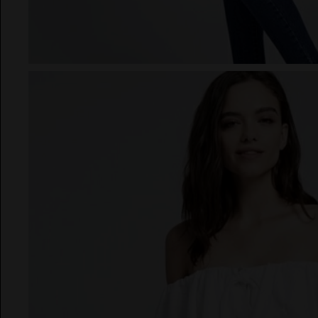
CONJUNTOS
EL VAQUERO
BOLSOS
Guts and Love
CINTURONES
FAJINES
MARTÉ
PAÑUELOS
SOMBREROS