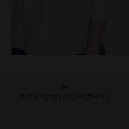
GASTOS DE ENVÍO GRATIS EN PEDIDOS
SUPERIORES A 100 € (EXCEPTO ARTÍCULOS
CON REBAJAS) *