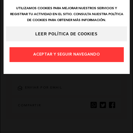
UTILIZAMOS COOKIES PARA MEJORAR NUESTROS SERVICIOS Y
EL VAQUERO
REGISTRAR TU ACTIVIDAD EN EL SITIO. CONSULTA NUESTRA POLÍTICA
DE COOKIES PARA OBTENER MÁS INFORMACIÓN.
GUTS AND LOVE
LEER POLÍTICA DE COOKIES
MARTÉ
ACEPTAR Y SEGUIR NAVEGANDO
AÑADIR FAVORITO
ENVIAR POR EMAIL
COMPARTIR