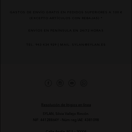
GASTOS DE ENVÍO GRATIS EN PEDIDOS SUPERIORES A 100 €
(EXCEPTO ARTÍCULOS CON REBAJAS) *
ENVÍOS EN PENÍNSULA EN 24/72 HORAS
TEL. 943 434 929 | MAIL. SYLAN@SYLAN.ES
Resolución de litigios en línea
SYLAN, Silvia Vallejo Rincón.
NIF: 44128864Y - Núm reg IAE: 4381098
Calle Andía, Nº 1 - 20004