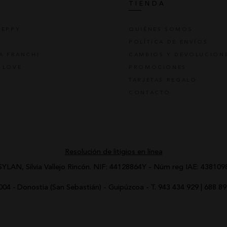
S
TIENDA
REPPY
QUIÉNES SOMOS
POLÍTICA DE ENVÍOS
TA FRANCHI
CAMBIOS Y DEVOLUCION
 LOVE
PROMOCIONES
TARJETAS REGALO
CONTACTO
Resolución de litigios en línea
SYLAN, Silvia Vallejo Rincón.
NIF: 44128864Y - Núm reg IAE: 438109
0004
-
Donostia (San Sebastián) - Guipúzcoa
-
T.
943 434 929
|
688 89