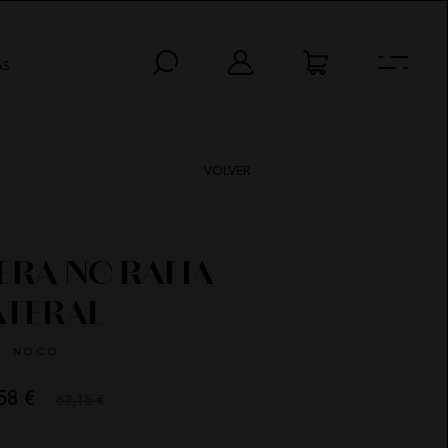
AS
VOLVER
RA NC RAFIA
ATERAL
NOCO
58 €
63,15 €
AS
MIN
SEG