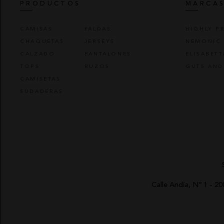
PRODUCTOS
MARCA
CAMISAS
FALDAS
HIGHLY P
CHAQUETAS
JERSEYS
NEMONIC
CALZADO
PANTALONES
ELISABET
TOPS
BUZOS
GUTS AND
CAMISETAS
SUDADERAS
Calle Andía, Nº 1 - 2