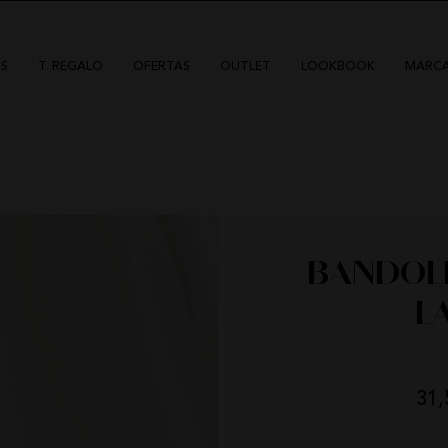
S
T. REGALO
OFERTAS
OUTLET
LOOKBOOK
MARC
BANDOLE
HIGHLY PREPPY
QUIÉNES SOMOS
L
CAMALEÓNICA
POLÍTICA DE ENVÍOS
BSB
CAMBIOS Y DEVOLUCIONES
CARHER
TARJETAS REGALO
LA SAL
CONTACTO
31,
CARMEN HORNEROS
LOCO LUXO
DÍAS
HOR
IBIZA STONES