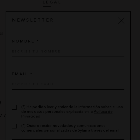
LEGAL
AVISO LEGAL
NEWSLETTER
POLÍTICA DE PRIVACIDAD
ES
CONDICIONES DE COMPRA
NOMBRE *
POLÍTICA DE COOKIES
EMAIL *
8
(*) He podido leer y entiendo la información sobre el uso
de mis datos personales explicada en la
Política de
7 776
-
sylan@sylan.es
Privacidad
(*) Quiero recibir novedades y comunicaciones
comerciales personalizadas de Sylan a través del email