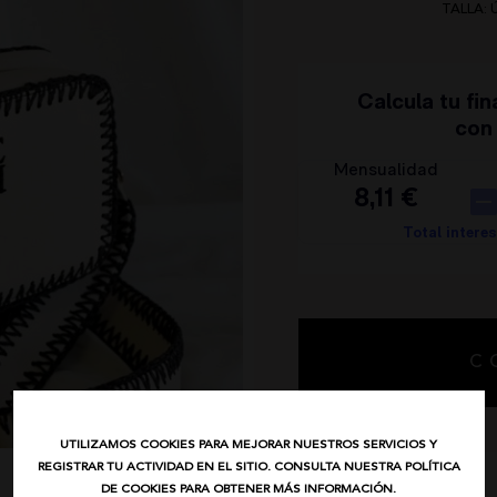
AVISO LEGAL
TALLA: 
NOCO
POLÍTICA DE PRIVACIDAD
ANIMOSA
CONDICIONES DE COMPRA
NEMONIC
POLÍTICA DE COOKIES
ANGEL DE LA GUARDA
PITI CUITI
MOCLAN
MASAVI
URBANCODE
ELISABETTA FRANCHI
EL VAQUERO
GUTS AND LOVE
MARTÉ
C
UTILIZAMOS COOKIES PARA MEJORAR NUESTROS SERVICIOS Y
REGISTRAR TU ACTIVIDAD EN EL SITIO. CONSULTA NUESTRA POLÍTICA
DESCRIPCIÓN
DE COOKIES PARA OBTENER MÁS INFORMACIÓN.