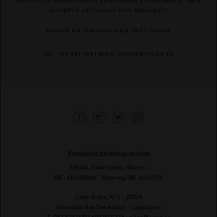
GASTOS DE ENVÍO GRATIS EN PEDIDOS SUPERIORES A 100 €
(EXCEPTO ARTÍCULOS CON REBAJAS) *
ENVÍOS EN PENÍNSULA EN 24/72 HORAS
TEL. 943 434 929 | MAIL. SYLAN@SYLAN.ES
Resolución de litigios en línea
SYLAN, Silvia Vallejo Rincón.
NIF: 44128864Y - Núm reg IAE: 4381098
Calle Andía, Nº 1 - 20004
-
Donostia (San Sebastián) - Guipúzcoa