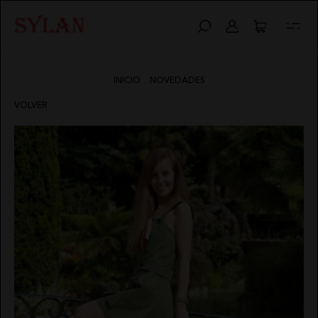
ABRIGOS
BOLSOS
CALZADO
HIGHLY PREPPY
QUIÉNES SOMOS
AVISO LEGAL
INICIO
.
NOVEDADES
CAMISAS
CINTURONES
VESTIDOS
CAMALEÓNICA
POLÍTICA DE ENVÍOS
POLÍTICA DE PRIVACIDAD
VOLVER
CHAQUETAS
FAJINES
BSB
CAMBIOS Y DEVOLUCIONES
CONDICIONES DE COMPRA
PONCHOS
PAÑUELOS
CARHER
MIS PEDIDOS
POLÍTICA DE COOKIES
CALZADO
SOMBREROS
LA SAL
CONTACTO
ABRIGOS
CALZADO
HIGHLY
QUIÉNES
PREPPY
SOMOS
TOPS
CARMEN HORNEROS
CAMISAS
VESTIDOS
CAMALEÓNICA
POLÍTICA
CHAQUETAS
DE
BSB
ENVÍOS
PONCHOS
CAMISETAS
LOCO LUXO
CARHER
CAMBIOS
CALZADO
Y
LA SAL
DEVOLUCIONES
TOPS
CARMEN
TARJETAS
SUDADERAS
IBIZA STONES
CAMISETAS
HORNEROS
REGALO