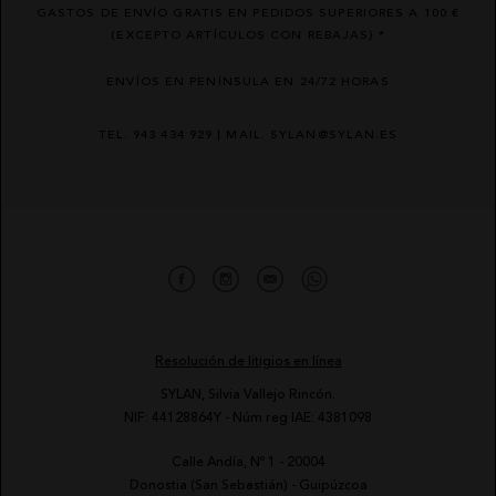
GASTOS DE ENVÍO GRATIS EN PEDIDOS SUPERIORES A 100 €
(EXCEPTO ARTÍCULOS CON REBAJAS) *
ENVÍOS EN PENÍNSULA EN 24/72 HORAS
TEL. 943 434 929 | MAIL. SYLAN@SYLAN.ES
Resolución de litigios en línea
SYLAN, Silvia Vallejo Rincón.
NIF: 44128864Y - Núm reg IAE: 4381098
Calle Andía, Nº 1 - 20004
-
Donostia (San Sebastián) - Guipúzcoa