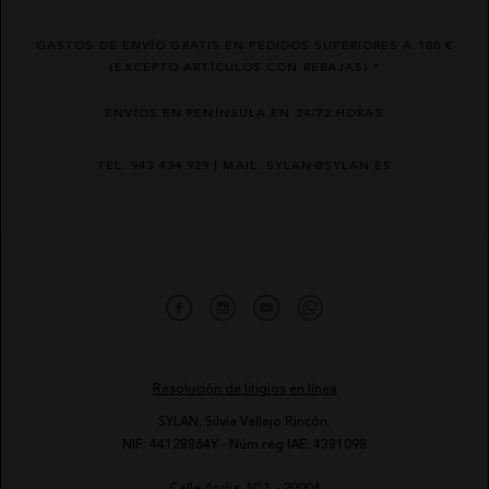
GASTOS DE ENVÍO GRATIS EN PEDIDOS SUPERIORES A 100 €
(EXCEPTO ARTÍCULOS CON REBAJAS) *
ENVÍOS EN PENÍNSULA EN 24/72 HORAS
TEL. 943 434 929 | MAIL. SYLAN@SYLAN.ES
Resolución de litigios en línea
SYLAN, Silvia Vallejo Rincón.
NIF: 44128864Y - Núm reg IAE: 4381098
Calle Andía, Nº 1 - 20004