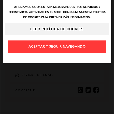
UTILIZAMOS COOKIES PARA MEJORAR NUESTROS SERVICIOS Y
EL VAQUERO
REGISTRAR TU ACTIVIDAD EN EL SITIO. CONSULTA NUESTRA POLÍTICA
DE COOKIES PARA OBTENER MÁS INFORMACIÓN.
GUTS AND LOVE
LEER POLÍTICA DE COOKIES
MARTÉ
ACEPTAR Y SEGUIR NAVEGANDO
AÑADIR FAVORITO
ENVIAR POR EMAIL
COMPARTIR