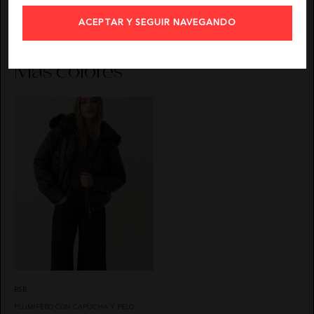
COMPARTIR
ACEPTAR Y SEGUIR NAVEGANDO
Más colores
BSB
PLUMIFERO CON CAPUCHA Y PELO