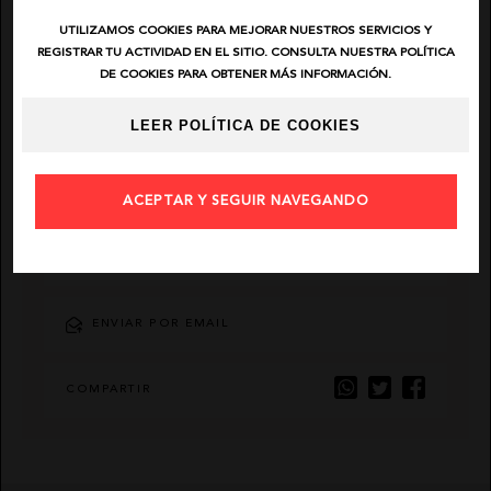
UTILIZAMOS COOKIES PARA MEJORAR NUESTROS SERVICIOS Y
EL VAQUERO
REGISTRAR TU ACTIVIDAD EN EL SITIO. CONSULTA NUESTRA POLÍTICA
DE COOKIES PARA OBTENER MÁS INFORMACIÓN.
GUTS AND LOVE
LEER POLÍTICA DE COOKIES
MARTÉ
ACEPTAR Y SEGUIR NAVEGANDO
AÑADIR FAVORITO
ENVIAR POR EMAIL
COMPARTIR