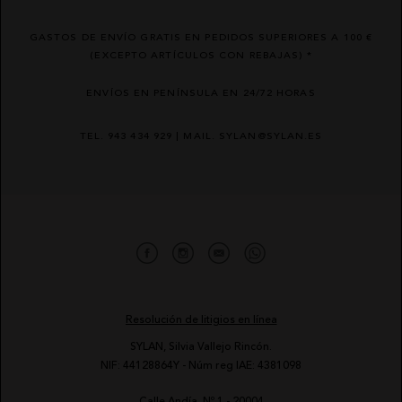
GASTOS DE ENVÍO GRATIS EN PEDIDOS SUPERIORES A 100 €
(EXCEPTO ARTÍCULOS CON REBAJAS) *
ENVÍOS EN PENÍNSULA EN 24/72 HORAS
TEL. 943 434 929 | MAIL. SYLAN@SYLAN.ES
Resolución de litigios en línea
SYLAN, Silvia Vallejo Rincón.
NIF: 44128864Y - Núm reg IAE: 4381098
Calle Andía, Nº 1 - 20004