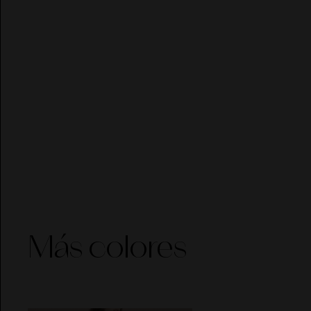
EL VAQUERO
Guts and Love
MARTÉ
Más colores