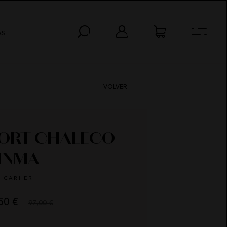
AS
VOLVER
ORT CHALECO
INMA
CARHER
50 €
97,00 €
AS
MIN
SEG