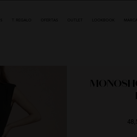
S
T. REGALO
OFERTAS
OUTLET
LOOKBOOK
MARC
MONOSH
HIGHLY PREPPY
QUIÉNES SOMOS
48,
CAMALEÓNICA
POLÍTICA DE ENVÍOS
BSB
CAMBIOS Y DEVOLUCIONES
DÍAS
HOR