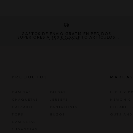
GASTOS DE ENVÍO GRATIS EN PEDIDOS
SUPERIORES A 100 € (EXCEPTO ARTÍCULOS
CON REBAJAS) *
PRODUCTOS
MARCA
CAMISAS
FALDAS
HIGHLY P
CHAQUETAS
JERSEYS
NEMONIC
CALZADO
PANTALONES
ELISABET
TOPS
BUZOS
GUTS AND
CAMISETAS
SUDADERAS