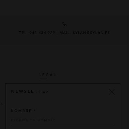
TEL. 943 434 929 | MAIL. SYLAN@SYLAN.ES
LEGAL
AVISO LEGAL
NEWSLETTER
POLÍTICA DE PRIVACIDAD
ES
CONDICIONES DE COMPRA
NOMBRE *
POLÍTICA DE COOKIES