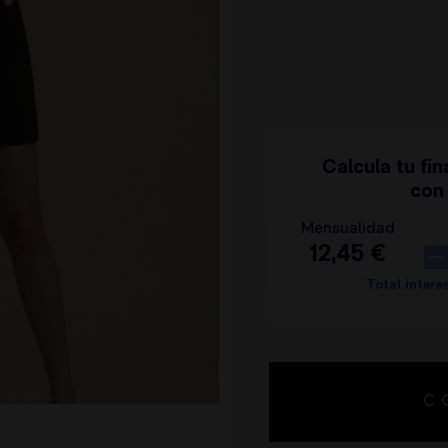
CARHER
TARJETAS REGALO
LA SAL
CONTACTO
CARMEN HORNEROS
LOCO LUXO
IBIZA STONES
AVISO LEGAL
NOCO
POLÍTICA DE PRIVACIDAD
ANIMOSA
CONDICIONES DE COMPRA
NEMONIC
POLÍTICA DE COOKIES
ANGEL DE LA GUARDA
PITI CUITI
MOCLAN
MASAVI
URBANCODE
ELISABETTA FRANCHI
EL VAQUERO
GUTS AND LOVE
MARTÉ
C