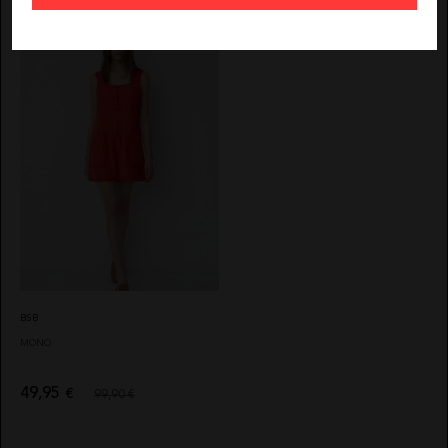
Más colores
BSB
MONO
49,95
€
99,90 €