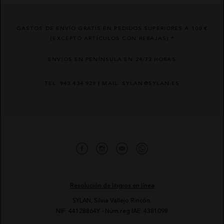
GASTOS DE ENVÍO GRATIS EN PEDIDOS SUPERIORES A 100 €
(EXCEPTO ARTÍCULOS CON REBAJAS) *
ENVÍOS EN PENÍNSULA EN 24/72 HORAS
TEL. 943 434 929 | MAIL. SYLAN@SYLAN.ES
Resolución de litigios en línea
SYLAN, Silvia Vallejo Rincón.
NIF: 44128864Y - Núm reg IAE: 4381098